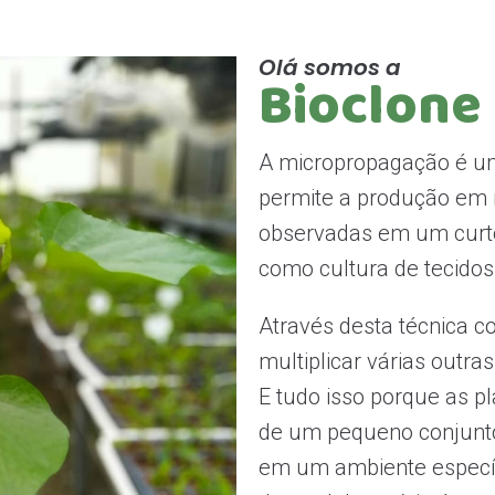
Olá somos a
Bioclone
A micropropagação é um
permite a produção em
observadas em um curt
como cultura de tecidos 
Através desta técnica c
multiplicar várias outra
E tudo isso porque as p
de um pequeno conjunto 
em um ambiente específ