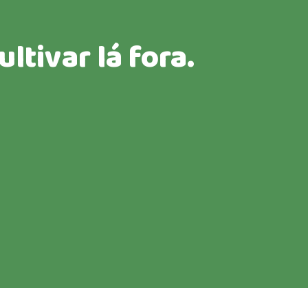
ltivar lá fora.